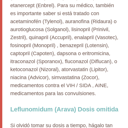
etanercept (Enbrel). Para su médico, también
es importante saber si está tratado con
acetaminofén (Tylenol), auranofina (Ridaura) o
aurotioglucosa (Solganol), lisinopril (Prinivil,
Zestril), quinapril (Accupril), enalapril (Vasotec),
fosinopril (Monopril) , benazepril (Lotensin),
captopril (Capoten), dapsona o eritromicina,
itraconazol (Sporanox), fluconazol (Diflucan), o
ketoconazol (Nizoral), atorvastatin (Lipitor),
niacina (Advicor), simvastatina (Zocor),
medicamentos contra el VIH / SIDA , AINE,
medicamentos para las convulsiones.
Leflunomidum (Arava) Dosis omitida
Si olvidó tomar su dosis a tiempo, hágalo tan