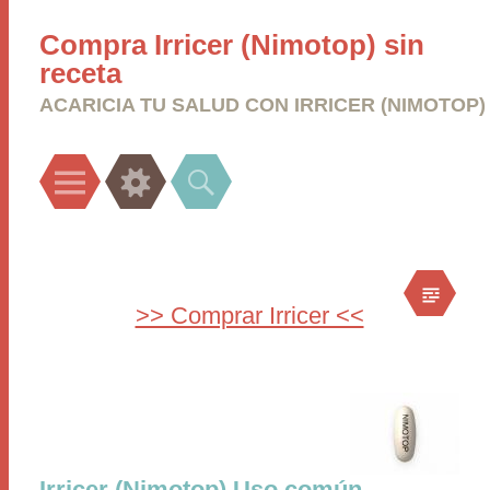
Compra Irricer (Nimotop) sin
receta
ACARICIA TU SALUD CON IRRICER (NIMOTOP)
Menu
Widgets
Search
>> Comprar Irricer <<
Irricer (Nimotop) Uso común