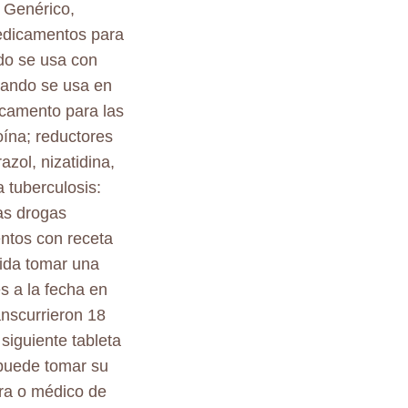
 Genérico,
medicamentos para
ndo se usa con
cuando se usa en
dicamento para las
oína; reductores
zol, nizatidina,
 tuberculosis:
ras drogas
entos con receta
vida tomar una
s a la fecha en
anscurrieron 18
siguiente tableta
 puede tomar su
era o médico de