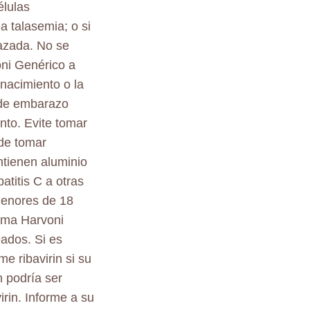
élulas
 talasemia; o si
azada. No se
oni Genérico a
nacimiento o la
 de embarazo
nto. Evite tomar
 de tomar
ntienen aluminio
titis C a otras
menores de 18
toma Harvoni
ados. Si es
e ribavirin si su
 podría ser
rin. Informe a su