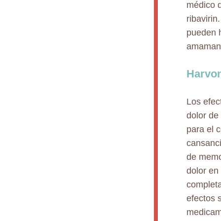
médico d
ribavirin
pueden h
amamant
Harvon
Los efec
dolor de
para el 
cansanci
de memor
dolor en 
completa
efectos 
medicame