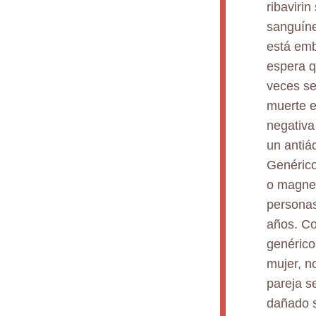
ribavirin
sanguíne
está emb
espera q
veces se
muerte e
negativa
un antiá
Genérico
o magnes
personas
años. Co
genérico
mujer, n
pareja s
dañado s