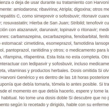
enza o deja de usar durante su tratamiento con Harvoni
mente: amiodarona; ribavirina; Atripla; digoxina; otros 
a hepatitis C, como simeprevir o sofosbuvir; ritonavir cua
ir; rosuvastatin; Hierba de San Juan; Stribild; tenofovir 
ión con atazanavir, darunavir, lopinavir o ritonavir; me
ones: carbamazepina, oxcarbazepina, fenobarbital, fenit
o estomacal: cimetidina, esomeprazol, famotidina lansopra
l, pantoprazol, ranitidina y otros; o medicamento para la
a, rifampina, rifapentina. Esta lista no esta completa. Ot
nteractuar con ledipasvir y sofosbuvir, incluso medicam
ceta, vitaminas y productos herbales. Dosis omitida Si ol
 Harvoni Genérico y es dentro de las 18 horas posteriore
uponía que debía tomarla, tómela lo antes posible. Si tr
sde el momento en que debía hacerlo, espere y tome la 
a habitual. No tome una dosis doble Si descubre que no
nto según lo recetado y dirigido, hable con su enferm