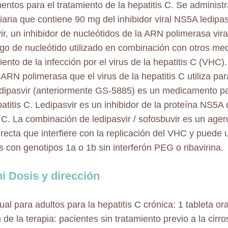
ntos para el tratamiento de la hepatitis C. Se administ
diaria que contiene 90 mg del inhibidor viral NS5A ledipa
ir, un inhibidor de nucleótidos de la ARN polimerasa vira
go de nucleótido utilizado en combinación con otros m
iento de la infección por el virus de la hepatitis C (VHC)
 ARN polimerasa que el virus de la hepatitis C utiliza par
ipasvir (anteriormente GS-5885) es un medicamento par
atitis C. Ledipasvir es un inhibidor de la proteína NS5A d
s C. La combinación de ledipasvir / sofosbuvir es un agent
irecta que interfiere con la replicación del VHC y puede 
s con genotipos 1a o 1b sin interferón PEG o ribavirina.
i Dosis y dirección
al para adultos para la hepatitis C crónica: 1 tableta ora
 de la terapia: pacientes sin tratamiento previo a la cirr