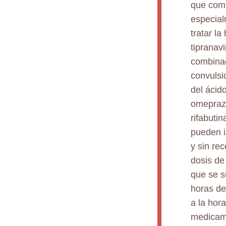
que comi
especial
tratar l
tipranav
combinac
convulsi
del ácid
omeprazo
rifabutin
pueden i
y sin re
dosis de
que se s
horas de
a la hor
medicame