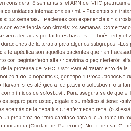
n considerar 8 semanas si el ARN del VHC pretratamient
es de unidades internacionales / ml. - Pacientes sin trat
osis: 12 semanas. - Pacientes con experiencia sin cirrosi
s con experiencia con cirrosis: 24 semanas. Comentario
se ven afectadas por factores basales del huésped y el vi
s duraciones de la terapia para algunos subgrupos. -Los
cia terapéutica son aquellos pacientes que han fracasad
to con peginterferón alfa / ribavirina o peginterferón alfa 
r de la proteasa del VHC. Uso: Para el tratamiento de la 
enotipo 1 de la hepatitis C, genotipo 1 PrecaucionesNo de
 Harvoni si es alérgico a ledipasvir o sofosbuvir, o si ta
comprimidos de sofosbuvir. Para asegurarse de que el 
 es seguro para usted, dígale a su médico si tiene: -sal
s además de la hepatitis C; enfermedad renal (o si está e
o un problema de ritmo cardíaco para el cual toma un 
amiodarona (Cordarone, Pacerone). No debe usar Gené