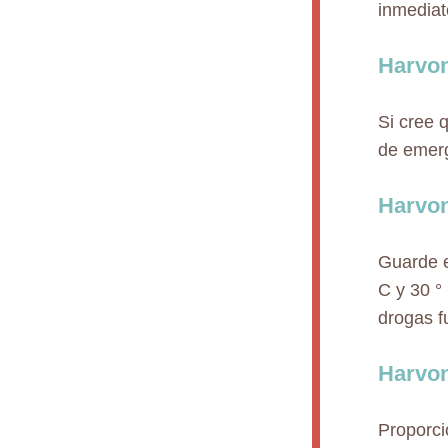
inmediat
Harvon
Si cree 
de emerg
Harvo
Guarde e
C y 30 °
drogas f
Harvon
Proporci