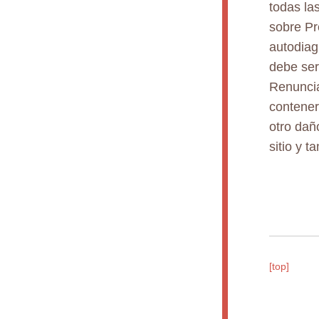
todas la
sobre Pr
autodiag
debe ser
Renuncia
contener
otro dañ
sitio y 
[top]