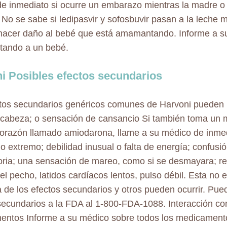
e inmediato si ocurre un embarazo mientras la madre o
. No se sabe si ledipasvir y sofosbuvir pasan a la leche m
acer daño al bebé que está amamantando. Informe a su
ando a un bebé.
i Posibles efectos secundarios
tos secundarios genéricos comunes de Harvoni pueden in
 cabeza; o sensación de cansancio Si también toma un
corazón llamado amiodarona, llame a su médico de inmedi
o extremo; debilidad inusual o falta de energía; confusi
ia; una sensación de mareo, como si se desmayara; res
el pecho, latidos cardíacos lentos, pulso débil. Esta no e
 de los efectos secundarios y otros pueden ocurrir. Pued
secundarios a la FDA al 1-800-FDA-1088. Interacción co
ntos Informe a su médico sobre todos los medicamento