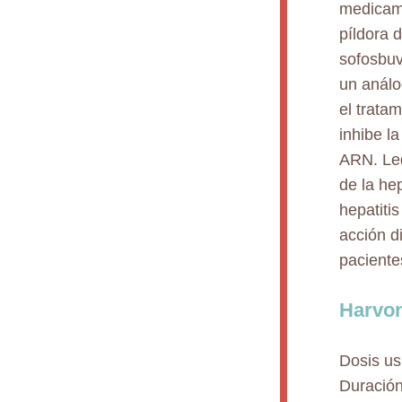
medicame
píldora 
sofosbuv
un análo
el tratam
inhibe la
ARN. Led
de la hep
hepatiti
acción d
paciente
Harvon
Dosis usu
Duración