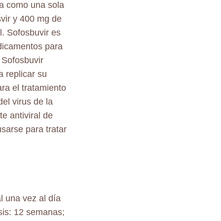
ra como una sola
svir y 400 mg de
l. Sofosbuvir es
edicamentos para
. Sofosbuvir
a replicar su
a el tratamiento
el virus de la
e antiviral de
usarse para tratar
l una vez al día
osis: 12 semanas;