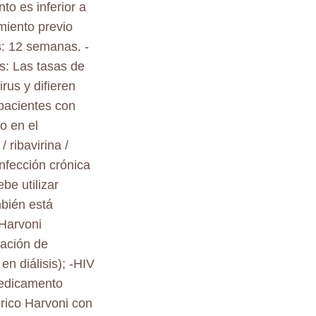
o es inferior a
amiento previo
s: 12 semanas. -
s: Las tasas de
rus y difieren
 pacientes con
o en el
/ ribavirina /
infección crónica
be utilizar
mbién está
Harvoni
vación de
n diálisis); -HIV
medicamento
rico Harvoni con