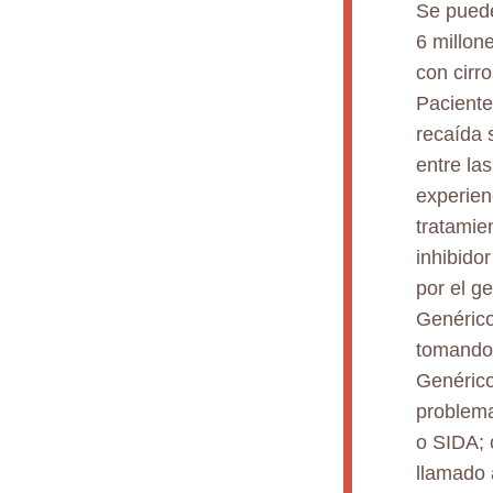
Se puede
6 millon
con cirr
Paciente
recaída 
entre la
experien
tratamien
inhibido
por el g
Genérico
tomando 
Genérico
problema
o SIDA; 
llamado 