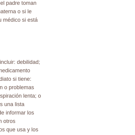
 el padre toman
aterna o si le
 médico si está
cluir: debilidad;
 medicamento
ato si tiene:
ón o problemas
piración lenta; o
s una lista
e informar los
n otros
s que usa y los