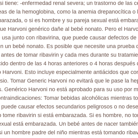
 si tiene: -enfermedad renal severa; un trastorno de las c
as de la hemoglobina, como la anemia drepanocítica o la
arazada, o si es hombre y su pareja sexual está embar
ue Harvoni genérico dañe al bebé nonato. Pero el Harv
 usa junto con ribavirina, que puede causar defectos de 
n un bebé nonato. Es posible que necesite una prueba
 antes de tomar ribavirin y cada mes durante su tratamie
cido dentro de las 4 horas anteriores o 4 horas después
 Harvoni. Esto incluye especialmente antiácidos que co
io. Tomar Generic Harvoni no evitará que le pase la hepa
. Genérico Harvoni no está aprobado para su uso por 
ntraindicaciones: Tomar bebidas alcohólicas mientras 
 puede causar efectos secundarios peligrosos o no dese
o tome ribavirin si está embarazada. Si es hombre, no tom
exual está embarazada. Un bebé antes de nacer también
i un hombre padre del niño mientras está tomando ribavi